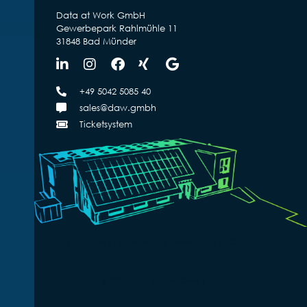
Data at Work GmbH
Gewerbepark Rahlmühle 11
31848 Bad Münder
+49 5042 5085 40
sales@daw.gmbh
Ticketsystem
Impressum
|
Datenschutz
|
Fernwartung
|
AGB
© 2025 Data at Work GmbH