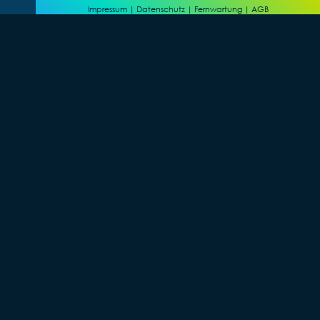
Impressum
|
Datenschutz
|
Fernwartung
|
AGB
© 2025 Data at Work GmbH