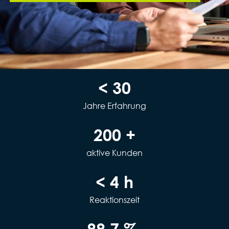
< 
30
Jahre Erfahrung
200
 +
aktive Kunden
< 
4
 h
Reaktionszeit
99.7
 % 