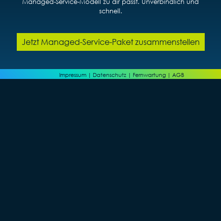
Managed‑Service‑Modell zu dir passt. Unverbindlich und
schnell.
Jetzt Managed-Service-Paket zusammenstellen
Impressum
|
Datenschutz
|
Fernwartung
|
AGB
© 2025 Data at Work GmbH