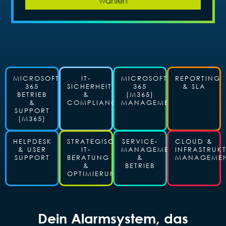
wählen
MICROSOFT
IT-
MICROSOFT
REPORTING
365
SICHERHEIT
365
& SLA
BETRIEB
&
(M365)
&
COMPLIANCE
MANAGEMENT
SUPPORT
(M365)
HELPDESK
STRATEGISCHE
SERVICE-
CLOUD &
& USER
IT-
MANAGEMENT
INFRASTRUK
SUPPORT
BERATUNG
&
MANAGEME
&
BETRIEB
OPTIMIERUNG
Dein Alarmsystem, das