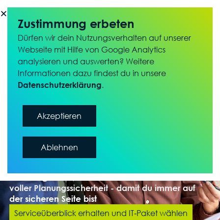
Zustimmung erbeten
Dürfen wir dein Nutzungsverhalten auf unserer
Webseite mit Hilfe von Google Analytics
analysieren und auswerten? Weitere
Informationen dazu findest du in unsere
.
Datenschutzerklärung
Akzeptieren
IT‑Ausfälle sind teuer.
Ablehnen
Unplanbar sind sie gefährlich
Wir sorgen für einen stabilen IT‑Betrieb mit klaren
Zuständigkeiten, festen monatlichen Kosten und
voller Planungssicherheit - damit du immer auf
der sicheren Seite bist
Serviceüberblick erhalten und IT‑Paket wählen